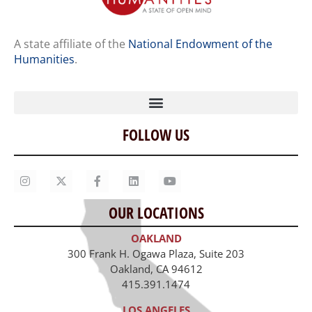
A state affiliate of the
National Endowment of the
Humanities
.
FOLLOW US
Home
Our Story
Contact Us
OUR LOCATIONS
Staff
OAKLAND
Job Opportunities
300 Frank H. Ogawa Plaza, Suite 203
Oakland, CA 94612
415.391.1474
LOS ANGELES