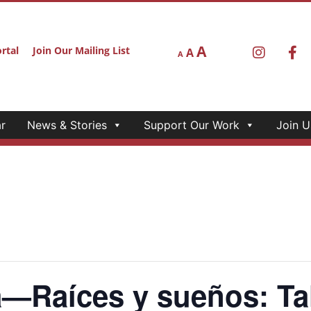
A
rtal
Join Our Mailing List
A
A
r
News & Stories
Support Our Work
Join U
—Raíces y sueños: Tal