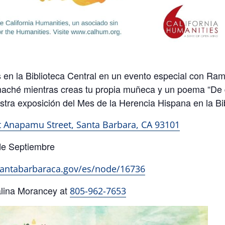
 Biblioteca Central en un evento especial con Ramon
 maché mientras creas tu propia muñeca y un poema “De
ra exposición del Mes de la Herencia Hispana en la Bib
t Anapamu Street,
Santa Barbara, CA 93101
de Septiembre
.santabarbaraca.gov/es/node/16736
alina Morancey at
805-962-7653