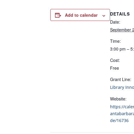
DETAILS
Add to calendar
Date:
September 2
Time:
3:00 pm – 5
Cost:
Free
Grant Line:
Library Inn
Website:
https://cale
antabarbar
de/16736