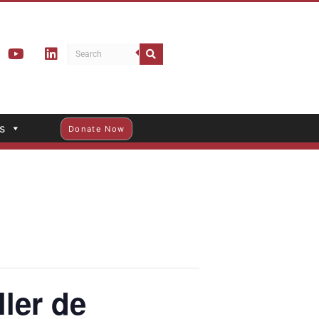
s
Donate Now
ler de